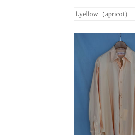
l.yellow（apricot）