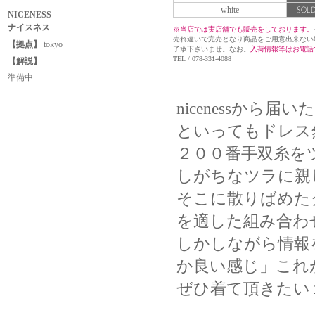
white
NICENESS
ナイスネス
※当店では実店舗でも販売をしております。
売れ違いで完売となり商品をご用意出来ない
【拠点】
tokyo
了承下さいませ。なお。
入荷情報等はお電話
TEL / 078-331-4088
【解説】
準備中
nicenessか
といってもドレス然と
２００番手双糸を
しがちなツラに親
そこに散りばめた
を適した組み合わせ
しかしながら情報
か良い感じ」これ
ぜひ着て頂きたい