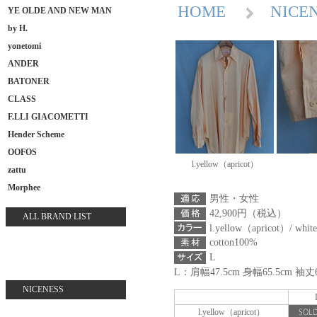
HOME
NIC
YE OLDE AND NEW MAN
by H.
yonetomi
ANDER
BATONER
CLASS
F.LLI GIACOMETTI
Hender Scheme
OOFOS
l.yellow（apricot）
zattu
Morphee
男性・女性
42,900円（税込）
ALL BRAND LIST
l.yellow（apricot）/ white
cotton100%
L
L：肩幅47.5cm 身幅65.5cm 袖丈6
NICENESS
l.yellow（apricot）