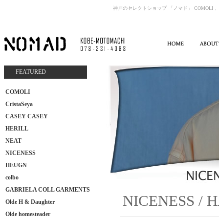
神戸のセレクトショップ 「ノマド」 COMOLI 、
FEATURED
COMOLI
CristaSeya
CASEY CASEY
HERILL
NEAT
NICENESS
HEUGN
colbo
GABRIELA COLL GARMENTS
NICENESS
Olde H & Daughter
Olde homesteader