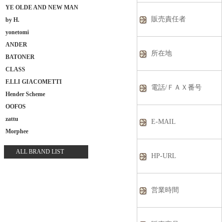
YE OLDE AND NEW MAN
販売責任者
by H.
yonetomi
ANDER
所在地
BATONER
CLASS
F.LLI GIACOMETTI
電話/ＦＡＸ番号
Hender Scheme
OOFOS
zattu
E-MAIL
Morphee
ALL BRAND LIST
HP-URL
営業時間