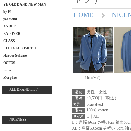
YE OLDE AND NEW MAN
by H.
HOME
NIC
yonetomi
ANDER
BATONER
CLASS
F.LLI GIACOMETTI
Hender Scheme
OOFOS
zattu
Morphee
blue(dyed)
ALL BRAND LIST
男性・女性
49,500円（税込）
blue(dyed)
100％ cotton
L｜XL
NICENESS
L：肩幅49cm 身幅64cm 袖丈63c
XL：肩幅50.5cm 身幅67.5cm 袖丈