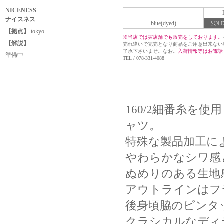
NICENESS
ナイスネス
blue(dyed)
【拠点】
tokyo
※当店では実店舗でも販売をしております。
【解説】
売れ違いで完売となり商品をご用意出来ない
了承下さいませ。なお。
入荷情報等はお電話
準備中
TEL / 078-331-4088
160/2細番糸を
ャツ。
特殊な製品加工に
やわらかなシワ感
ぬめりのある生地
アウトラインはフ
後身頃脇のピンタ
クラシカルなディ