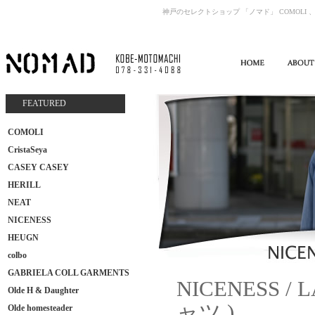
神戸のセレクトショップ 「ノマド」 COMOLI 、
FEATURED
COMOLI
CristaSeya
CASEY CASEY
HERILL
NEAT
NICENESS
HEUGN
colbo
GABRIELA COLL GARMENTS
NICENESS 
Olde H & Daughter
ャツ )
Olde homesteader