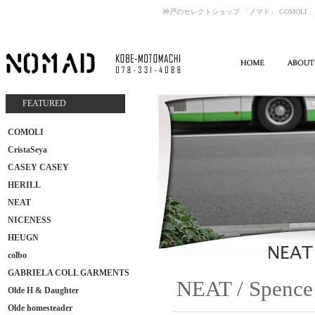
神戸のセレクトショップ 「ノマド」 COMOLI 、
FEATURED
COMOLI
CristaSeya
CASEY CASEY
HERILL
NEAT
NICENESS
HEUGN
colbo
GABRIELA COLL GARMENTS
NEAT / Spence 
Olde H & Daughter
Olde homesteader