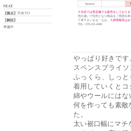
brown
NEAT
※当店では実店舗でも販売をしておりま
【拠点】
TOKYO
売れ違いで完売となり商品をご用意出来
【解説】
了承下さいませ。なお。
入荷情報等はお
TEL / 078-331-4088
準備中
やっぱり好きです
スペンスブライソ
ふっくら、しっと
着用していくとコ
綿やウールにはな
何を作っても素敵
た。
太い裾口幅にマチ