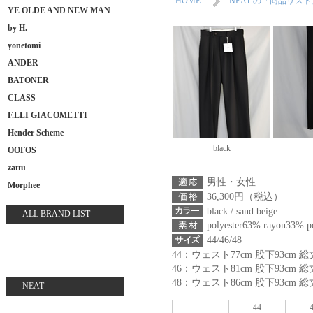
HOME
NEAT の「商品リス
YE OLDE AND NEW MAN
by H.
yonetomi
ANDER
BATONER
CLASS
F.LLI GIACOMETTI
Hender Scheme
black
OOFOS
zattu
男性・女性
Morphee
36,300円（税込）
black / sand beige
ALL BRAND LIST
polyester63% rayon33% p
44/46/48
44：ウェスト77cm 股下93cm 総丈
46：ウェスト81cm 股下93cm 総丈
48：ウェスト86cm 股下93cm 総丈
NEAT
44