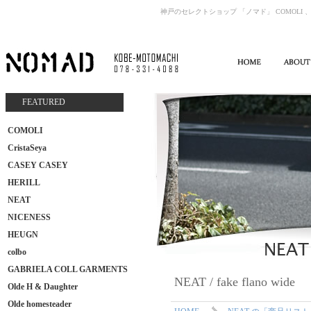
神戸のセレクトショップ 「ノマド」 COMOLI 、
FEATURED
COMOLI
CristaSeya
CASEY CASEY
HERILL
NEAT
NICENESS
HEUGN
colbo
GABRIELA COLL GARMENTS
NEAT / fake flano wide
Olde H & Daughter
Olde homesteader