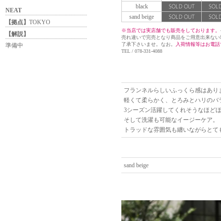
black
NEAT
sand beige
【拠点】
TOKYO
※当店では実店舗でも販売をしております。
【解説】
売れ違いで完売となり商品をご用意出来ない
了承下さいませ。なお。
入荷情報等はお電話
準備中
TEL / 078-331-4088
フランネルらしいふっくら感はあり
軽くて柔らかく、とろみとハリの
3シーズン活躍してくれそうなほど
そして洗濯も可能なイージーケア。
トラッドな雰囲気も纏いながらとて
sand beige